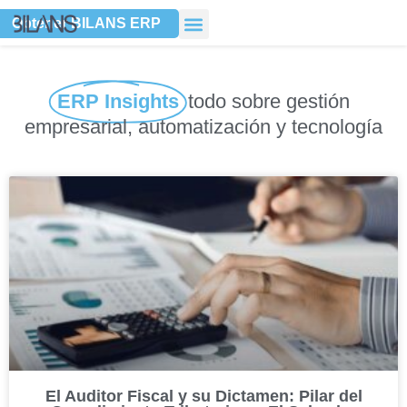
Ir
Obtener BILANS ERP
al
contenido
ERP Insights
todo sobre gestión
empresarial, automatización y tecnología
El Auditor Fiscal y su Dictamen: Pilar del